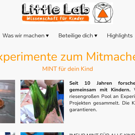
Was wir machen
Beteilige dich
Highlights
xperimente zum Mitmach
MINT für dein Kind
Seit 10 Jahren forsch
gemeinsam mit Kindern.
W
riesengroßen Pool an Exper
Projekten gesammelt. Die K
garantieren.